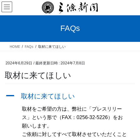
コ
ナ
ン
ビ
テ
ゲ
ン
ー
FAQs
ツ
シ
へ
ョ
ス
ン
HOME
FAQs
取材に来てほしい
キ
に
ッ
移
プ
動
2024年6月29日
/ 最終更新日時 :
2024年7月8日
取材に来てほしい
A
取材に来てほしい
取材をご希望の方は、弊社に「プレスリリー
ス」という形で（FAX：0256-32-5226）をお
願いします。
ご依頼に対してすべて取材させていただくこと