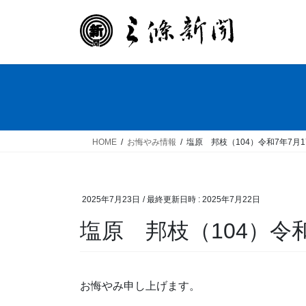
コ
ナ
ン
ビ
テ
ゲ
ン
ー
ツ
シ
へ
ョ
ス
ン
キ
に
ッ
移
HOME
お悔やみ情報
塩原 邦枝（104）令和7年7月
プ
動
2025年7月23日
/ 最終更新日時 :
2025年7月22日
塩原 邦枝（104）令和
お悔やみ申し上げます。