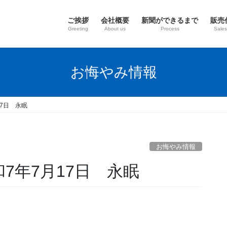
ご挨拶
会社概要
新聞ができるまで
販売
Greeting
About us
Process
Sales
お悔やみ情報
17日 永眠
お悔やみ情報
7年7月17日 永眠