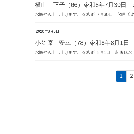
横山 正子（66）令和8年7月30日
お悔やみ申し上げます。 令和8年7月30日 永眠 氏
2026年8月5日
小笠原 安幸（78）令和8年8月1日
お悔やみ申し上げます。 令和8年8月1日 永眠 氏名
投
固
1
2
稿
定
ペ
の
ー
ペ
ジ
ー
ジ