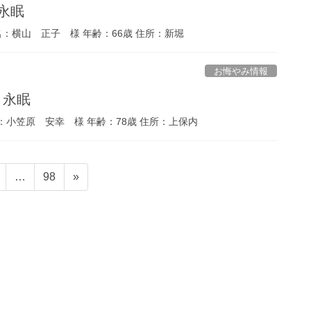
 永眠
名：横山 正子 様 年齢：66歳 住所：新堀
お悔やみ情報
 永眠
：小笠原 安幸 様 年齢：78歳 住所：上保内
固
固
…
98
»
定
定
ペ
ペ
ー
ー
ジ
ジ