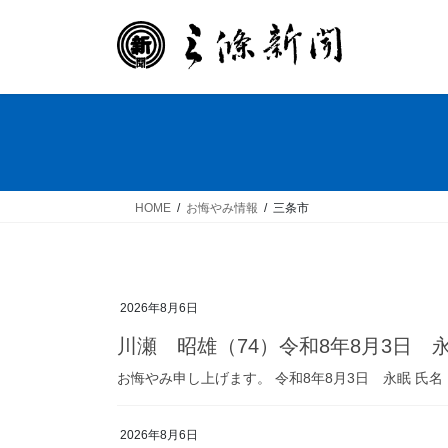
コ
ナ
ン
ビ
テ
ゲ
ン
ー
ツ
シ
へ
ョ
ス
ン
キ
に
ッ
移
HOME
お悔やみ情報
三条市
プ
動
2026年8月6日
川瀬 昭雄（74）令和8年8月3日 
お悔やみ申し上げます。 令和8年8月3日 永眠 氏名
2026年8月6日