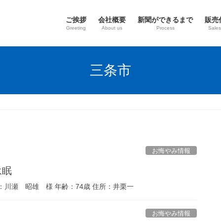
ご挨拶
会社概要
新聞ができるまで
販売
Greeting
About us
Process
Sales
三条市
お悔やみ情報
永眠
：川瀬 昭雄 様 年齢：74歳 住所：井栗一
お悔やみ情報