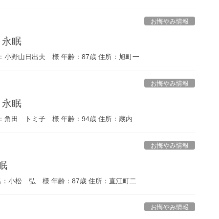
お悔やみ情報
 永眠
：小野山日出夫 様 年齢：87歳 住所：旭町一
お悔やみ情報
 永眠
：角田 トミ子 様 年齢：94歳 住所：蔵内
お悔やみ情報
眠
名：小松 弘 様 年齢：87歳 住所：直江町二
お悔やみ情報