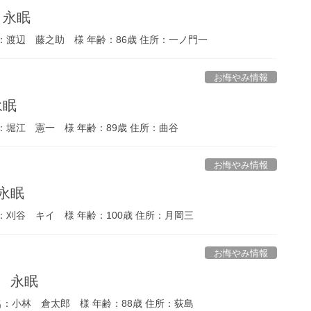
 永眠
：渡辺 藤之助 様 年齢：86歳 住所：一ノ門一
お悔やみ情報
永眠
：堀江 憲一 様 年齢：89歳 住所：曲谷
お悔やみ情報
 永眠
：刈谷 キイ 様 年齢：100歳 住所：月岡三
お悔やみ情報
日 永眠
名：小林 倉太郎 様 年齢：88歳 住所：荻島