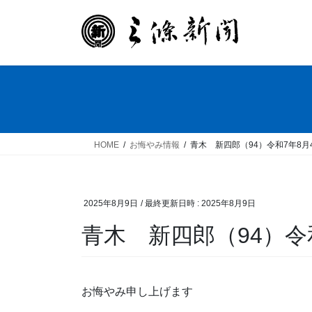
コ
ナ
ン
ビ
テ
ゲ
ン
ー
ツ
シ
へ
ョ
ス
ン
キ
に
ッ
移
HOME
お悔やみ情報
青木 新四郎（94）令和7年8月
プ
動
2025年8月9日
/ 最終更新日時 :
2025年8月9日
青木 新四郎（94）令
お悔やみ申し上げます