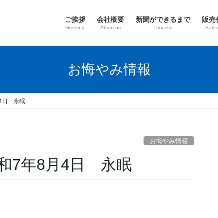
ご挨拶
会社概要
新聞ができるまで
販売
Greeting
About us
Process
Sales
お悔やみ情報
4日 永眠
お悔やみ情報
和7年8月4日 永眠