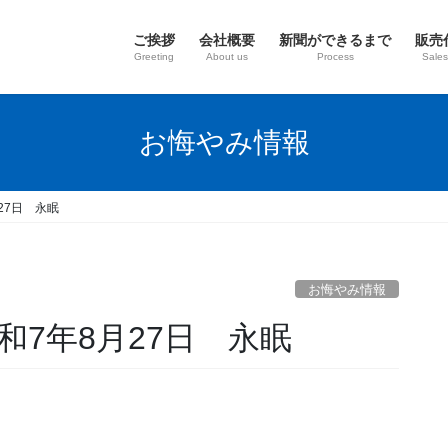
ご挨拶
会社概要
新聞ができるまで
販売
Greeting
About us
Process
Sales
お悔やみ情報
27日 永眠
お悔やみ情報
和7年8月27日 永眠