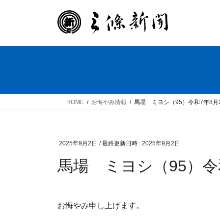
コ
ナ
ン
ビ
テ
ゲ
ン
ー
ツ
シ
へ
ョ
ス
ン
キ
に
ッ
移
HOME
お悔やみ情報
馬場 ミヨシ（95）令和7年8月
プ
動
2025年9月2日
/ 最終更新日時 :
2025年9月2日
馬場 ミヨシ（95）令
お悔やみ申し上げます。