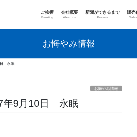
ご挨拶
会社概要
新聞ができるまで
販売
Greeting
About us
Process
Sales
お悔やみ情報
0日 永眠
お悔やみ情報
7年9月10日 永眠