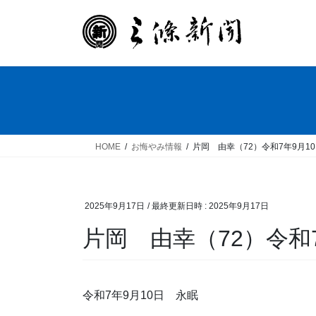
コ
ナ
ン
ビ
テ
ゲ
ン
ー
ツ
シ
へ
ョ
ス
ン
キ
に
ッ
移
HOME
お悔やみ情報
片岡 由幸（72）令和7年9月1
プ
動
2025年9月17日
/ 最終更新日時 :
2025年9月17日
片岡 由幸（72）令和
令和7年9月10日 永眠