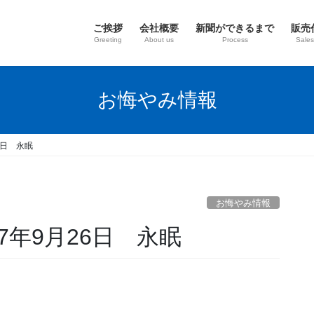
ご挨拶
会社概要
新聞ができるまで
販売
Greeting
About us
Process
Sales
お悔やみ情報
6日 永眠
お悔やみ情報
7年9月26日 永眠