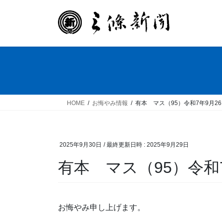
コ
ナ
ン
ビ
テ
ゲ
ン
ー
ツ
シ
へ
ョ
ス
ン
キ
に
ッ
移
HOME
お悔やみ情報
有本 マス（95）令和7年9月2
プ
動
2025年9月30日
/ 最終更新日時 :
2025年9月29日
有本 マス（95）令和
お悔やみ申し上げます。