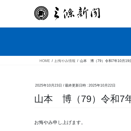
コ
ナ
ン
ビ
テ
ゲ
ン
ー
ツ
シ
へ
ョ
ス
ン
キ
に
ッ
移
HOME
お悔やみ情報
山本 博（79）令和7年10月1
プ
動
2025年10月23日
/ 最終更新日時 :
2025年10月22日
山本 博（79）令和7年
お悔やみ申し上げます。