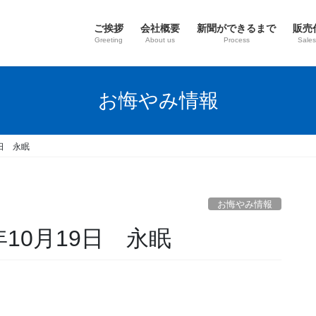
ご挨拶
会社概要
新聞ができるまで
販売
Greeting
About us
Process
Sales
お悔やみ情報
9日 永眠
お悔やみ情報
10月19日 永眠