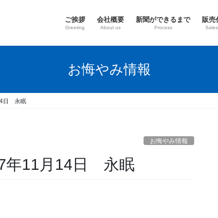
ご挨拶
会社概要
新聞ができるまで
販売
Greeting
About us
Process
Sales
お悔やみ情報
14日 永眠
お悔やみ情報
7年11月14日 永眠