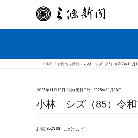
コ
ナ
ン
ビ
テ
ゲ
ン
ー
ツ
シ
へ
ョ
ス
ン
キ
に
ッ
移
HOME
お悔やみ情報
小林 シズ（85）令和7年11月
プ
動
2025年11月19日
/ 最終更新日時 :
2025年11月18日
小林 シズ（85）令和
お悔やみ申し上げます。