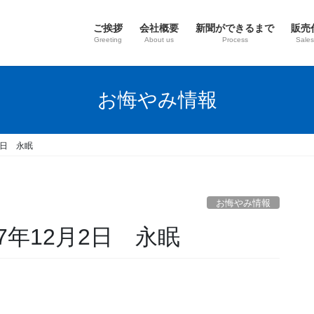
ご挨拶
会社概要
新聞ができるまで
販売
Greeting
About us
Process
Sales
お悔やみ情報
2日 永眠
お悔やみ情報
7年12月2日 永眠