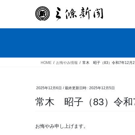
コ
ナ
ン
ビ
テ
ゲ
ン
ー
ツ
シ
へ
ョ
ス
ン
キ
に
ッ
移
HOME
お悔やみ情報
常木 昭子（83）令和7年12月
プ
動
2025年12月6日
/ 最終更新日時 :
2025年12月5日
常木 昭子（83）令和
お悔やみ申し上げます。