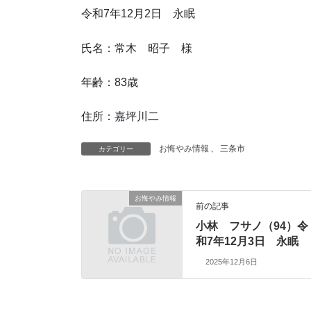
令和7年12月2日 永眠
氏名：常木 昭子 様
年齢：83歳
住所：嘉坪川二
お悔やみ情報
、
三条市
カテゴリー
お悔やみ情報
前の記事
小林 フサノ（94）令
和7年12月3日 永眠
2025年12月6日