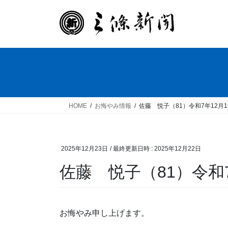
コ
ナ
ン
ビ
テ
ゲ
ン
ー
ツ
シ
へ
ョ
ス
ン
キ
に
ッ
移
HOME
お悔やみ情報
佐藤 悦子（81）令和7年12月
プ
動
2025年12月23日
/ 最終更新日時 :
2025年12月22日
佐藤 悦子（81）令和7
お悔やみ申し上げます。