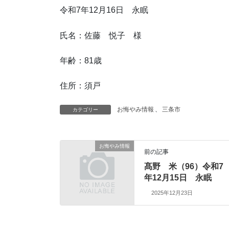
令和7年12月16日 永眠
氏名：佐藤 悦子 様
年齢：81歳
住所：須戸
お悔やみ情報
、
三条市
カテゴリー
お悔やみ情報
前の記事
髙野 米（96）令和7
年12月15日 永眠
2025年12月23日