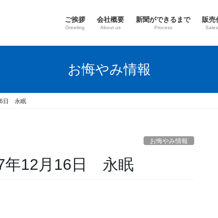
ご挨拶
会社概要
新聞ができるまで
販売
Greeting
About us
Process
Sales
お悔やみ情報
16日 永眠
お悔やみ情報
年12月16日 永眠