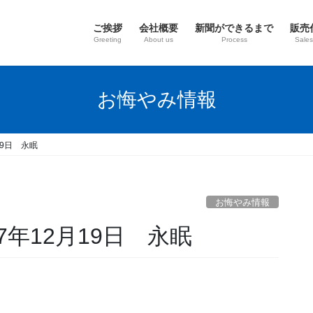
ご挨拶
会社概要
新聞ができるまで
販売
Greeting
About us
Process
Sales
お悔やみ情報
19日 永眠
お悔やみ情報
年12月19日 永眠