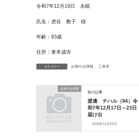
令和7年12月19日 永眠
氏名：虎谷 教子 様
年齢：83歳
住所：東本成寺
お悔やみ情報
、
三条市
カテゴリー
お悔やみ情報
前の記事
渡邊 チハル（94）令
和7年12月17日～23日
届け出
2025年12月25日