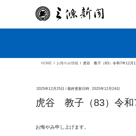
コ
ナ
ン
ビ
テ
ゲ
ン
ー
ツ
シ
へ
ョ
ス
ン
キ
に
ッ
移
HOME
お悔やみ情報
虎谷 教子（83）令和7年12月
プ
動
2025年12月25日
/ 最終更新日時 :
2025年12月24日
虎谷 教子（83）令和7
お悔やみ申し上げます。