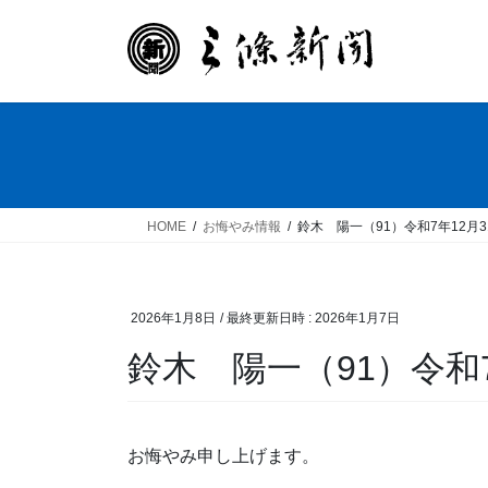
コ
ナ
ン
ビ
テ
ゲ
ン
ー
ツ
シ
へ
ョ
ス
ン
キ
に
ッ
移
HOME
お悔やみ情報
鈴木 陽一（91）令和7年12月
プ
動
2026年1月8日
/ 最終更新日時 :
2026年1月7日
鈴木 陽一（91）令和7
お悔やみ申し上げます。