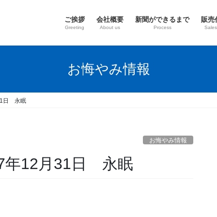
ご挨拶
会社概要
新聞ができるまで
販売
Greeting
About us
Process
Sales
お悔やみ情報
31日 永眠
お悔やみ情報
年12月31日 永眠