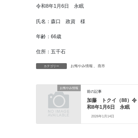
令和8年1月6日 永眠
氏名：森口 政資 様
年齢：66歳
住所：五千石
お悔やみ情報
、
燕市
カテゴリー
お悔やみ情報
前の記事
加藤 トクイ（88）令
和8年1月6日 永眠
2026年1月14日