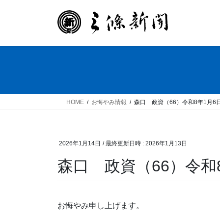
コ
ナ
ン
ビ
テ
ゲ
ン
ー
ツ
シ
へ
ョ
ス
ン
キ
に
ッ
移
HOME
お悔やみ情報
森口 政資（66）令和8年1月6
プ
動
2026年1月14日
/ 最終更新日時 :
2026年1月13日
森口 政資（66）令和
お悔やみ申し上げます。