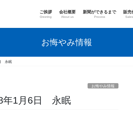
ご挨拶
会社概要
新聞ができるまで
販売
Greeting
About us
Process
Sales
お悔やみ情報
日 永眠
お悔やみ情報
8年1月6日 永眠