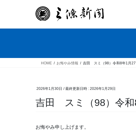
コ
ナ
ン
ビ
テ
ゲ
ン
ー
ツ
シ
へ
ョ
ス
ン
キ
に
ッ
移
HOME
お悔やみ情報
吉田 スミ（98）令和8年1月2
プ
動
2026年1月30日
/ 最終更新日時 :
2026年1月29日
吉田 スミ（98）令和
お悔やみ申し上げます。