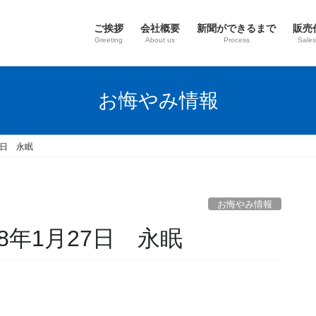
ご挨拶
会社概要
新聞ができるまで
販売
Greeting
About us
Process
Sales
お悔やみ情報
7日 永眠
お悔やみ情報
8年1月27日 永眠