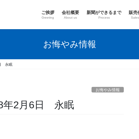
ご挨拶
会社概要
新聞ができるまで
販売
Greeting
About us
Process
Sales
お悔やみ情報
日 永眠
お悔やみ情報
8年2月6日 永眠