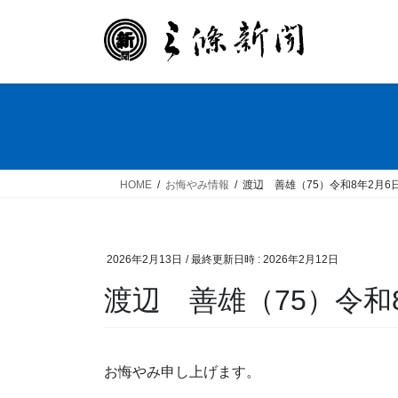
コ
ナ
ン
ビ
テ
ゲ
ン
ー
ツ
シ
へ
ョ
ス
ン
キ
に
ッ
移
HOME
お悔やみ情報
渡辺 善雄（75）令和8年2月6
プ
動
2026年2月13日
/ 最終更新日時 :
2026年2月12日
渡辺 善雄（75）令和
お悔やみ申し上げます。