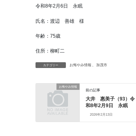
令和8年2月6日 永眠
氏名：渡辺 善雄 様
年齢：75歳
住所：柳町二
お悔やみ情報
、
加茂市
カテゴリー
お悔やみ情報
前の記事
大井 惠美子（93）令
和8年2月9日 永眠
2026年2月13日