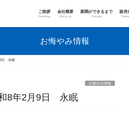
ご挨拶
会社概要
新聞ができるまで
販売
Greeting
About us
Process
Sales
お悔やみ情報
9日 永眠
お悔やみ情報
和8年2月9日 永眠