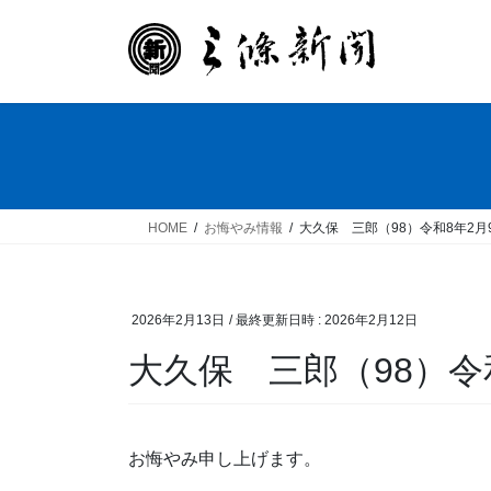
コ
ナ
ン
ビ
テ
ゲ
ン
ー
ツ
シ
へ
ョ
ス
ン
キ
に
ッ
移
HOME
お悔やみ情報
大久保 三郎（98）令和8年2月
プ
動
2026年2月13日
/ 最終更新日時 :
2026年2月12日
大久保 三郎（98）令
お悔やみ申し上げます。