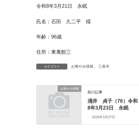
令和8年3月21日 永眠
氏名：石田 久二平 様
年齢：96歳
住所：東裏館三
お悔やみ情報
、
三条市
カテゴリー
お悔やみ情報
前の記事
涌井 貞子（76）令和
8年3月23日 永眠
2026年3月27日