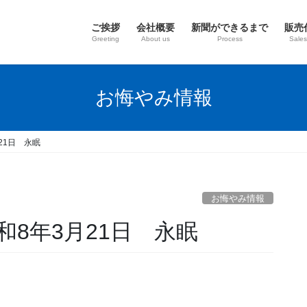
ご挨拶
会社概要
新聞ができるまで
販売
Greeting
About us
Process
Sales
お悔やみ情報
21日 永眠
お悔やみ情報
和8年3月21日 永眠