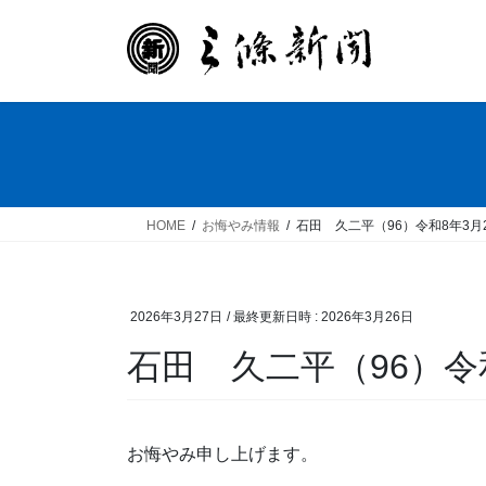
コ
ナ
ン
ビ
テ
ゲ
ン
ー
ツ
シ
へ
ョ
ス
ン
キ
に
ッ
移
HOME
お悔やみ情報
石田 久二平（96）令和8年3月
プ
動
2026年3月27日
/ 最終更新日時 :
2026年3月26日
石田 久二平（96）令
お悔やみ申し上げます。