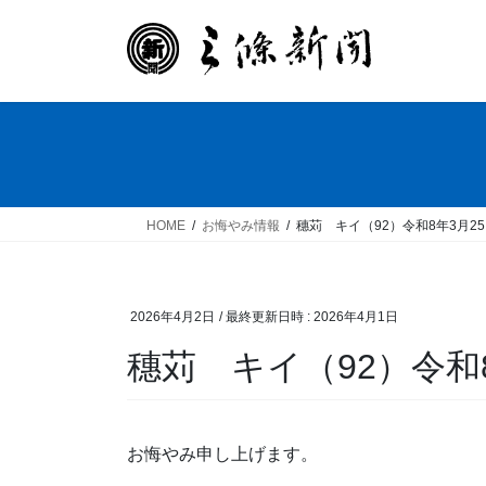
コ
ナ
ン
ビ
テ
ゲ
ン
ー
ツ
シ
へ
ョ
ス
ン
キ
に
ッ
移
HOME
お悔やみ情報
穗苅 キイ（92）令和8年3月2
プ
動
2026年4月2日
/ 最終更新日時 :
2026年4月1日
穗苅 キイ（92）令和8
お悔やみ申し上げます。