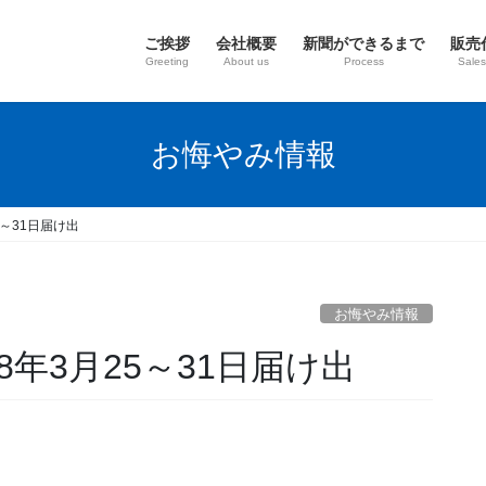
ご挨拶
会社概要
新聞ができるまで
販売
Greeting
About us
Process
Sales
お悔やみ情報
5～31日届け出
お悔やみ情報
年3月25～31日届け出