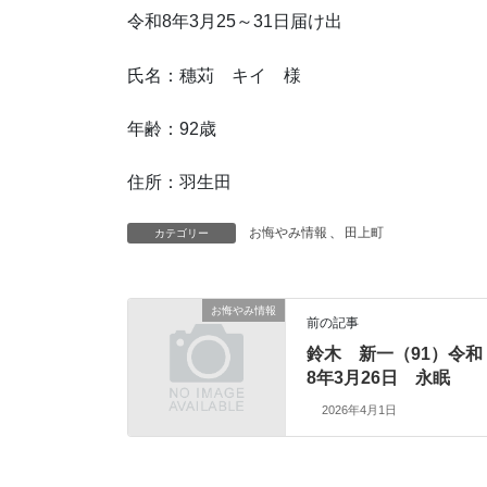
令和8年3月25～31日届け出
氏名：穗苅 キイ 様
年齢：92歳
住所：羽生田
お悔やみ情報
、
田上町
カテゴリー
お悔やみ情報
前の記事
鈴木 新一（91）令和
8年3月26日 永眠
2026年4月1日