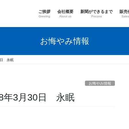
ご挨拶
会社概要
新聞ができるまで
販売
Greeting
About us
Process
Sales
お悔やみ情報
0日 永眠
お悔やみ情報
8年3月30日 永眠