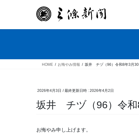
コ
ナ
ン
ビ
テ
ゲ
ン
ー
ツ
シ
へ
ョ
ス
ン
キ
に
ッ
移
HOME
お悔やみ情報
坂井 チヅ（96）令和8年3月3
プ
動
2026年4月3日
/ 最終更新日時 :
2026年4月2日
坂井 チヅ（96）令和
お悔やみ申し上げます。