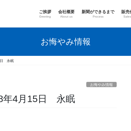
ご挨拶
会社概要
新聞ができるまで
販売
Greeting
About us
Process
Sales
お悔やみ情報
5日 永眠
お悔やみ情報
8年4月15日 永眠