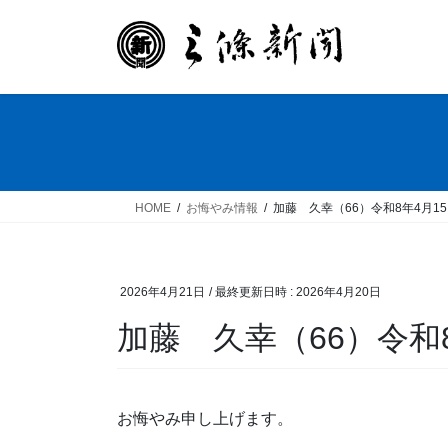
コ
ナ
ン
ビ
テ
ゲ
ン
ー
ツ
シ
へ
ョ
ス
ン
キ
に
ッ
移
HOME
お悔やみ情報
加藤 久幸（66）令和8年4月1
プ
動
2026年4月21日
/ 最終更新日時 :
2026年4月20日
加藤 久幸（66）令和
お悔やみ申し上げます。