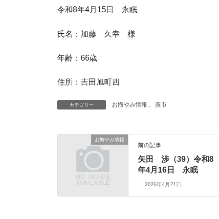
令和8年4月15日 永眠
氏名：加藤 久幸 様
年齢：66歳
住所：吉田旭町四
お悔やみ情報
、
燕市
カテゴリー
お悔やみ情報
前の記事
矢田 渉（39）令和8
年4月16日 永眠
2026年4月21日