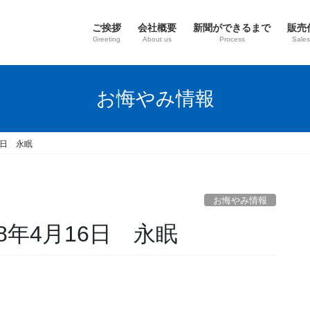
ご挨拶
会社概要
新聞ができるまで
販売
Greeting
About us
Process
Sales
お悔やみ情報
6日 永眠
お悔やみ情報
8年4月16日 永眠