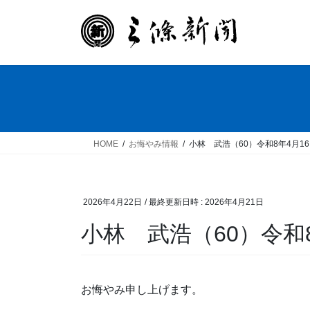
コ
ナ
ン
ビ
テ
ゲ
ン
ー
ツ
シ
へ
ョ
ス
ン
キ
に
ッ
移
HOME
お悔やみ情報
小林 武浩（60）令和8年4月1
プ
動
2026年4月22日
/ 最終更新日時 :
2026年4月21日
小林 武浩（60）令和
お悔やみ申し上げます。