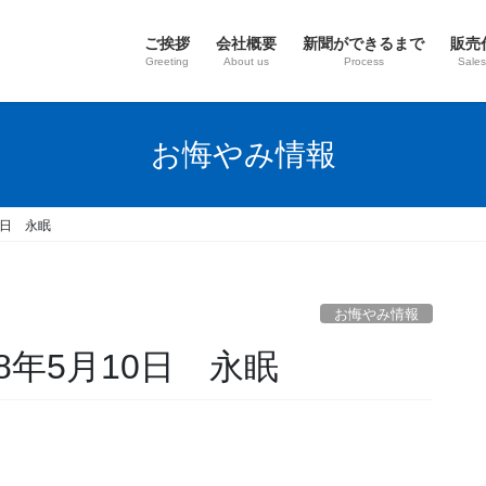
ご挨拶
会社概要
新聞ができるまで
販売
Greeting
About us
Process
Sales
お悔やみ情報
0日 永眠
お悔やみ情報
8年5月10日 永眠