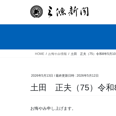
コ
ナ
ン
ビ
テ
ゲ
ン
ー
ツ
シ
へ
ョ
ス
ン
キ
に
ッ
移
HOME
お悔やみ情報
土田 正夫（75）令和8年5月1
プ
動
2026年5月13日
/ 最終更新日時 :
2026年5月12日
土田 正夫（75）令和
お悔やみ申し上げます。