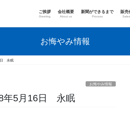
ご挨拶
会社概要
新聞ができるまで
販売
Greeting
About us
Process
Sales
お悔やみ情報
6日 永眠
お悔やみ情報
8年5月16日 永眠