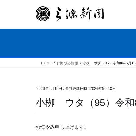
コ
ナ
ン
ビ
テ
ゲ
ン
ー
ツ
シ
へ
ョ
ス
ン
キ
に
ッ
移
HOME
お悔やみ情報
小栁 ウタ（95）令和8年5月1
プ
動
2026年5月19日
/ 最終更新日時 :
2026年5月18日
小栁 ウタ（95）令和
お悔やみ申し上げます。