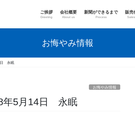
ご挨拶
会社概要
新聞ができるまで
販売
Greeting
About us
Process
Sales
お悔やみ情報
4日 永眠
お悔やみ情報
8年5月14日 永眠