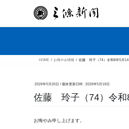
コ
ナ
ン
ビ
テ
ゲ
ン
ー
ツ
シ
へ
ョ
ス
ン
キ
に
ッ
移
HOME
お悔やみ情報
佐藤 玲子（74）令和8年5月1
プ
動
2026年5月20日
/ 最終更新日時 :
2026年5月19日
佐藤 玲子（74）令和
お悔やみ申し上げます。