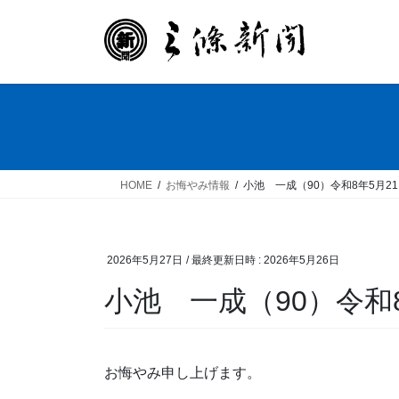
コ
ナ
ン
ビ
テ
ゲ
ン
ー
ツ
シ
へ
ョ
ス
ン
キ
に
ッ
移
HOME
お悔やみ情報
小池 一成（90）令和8年5月2
プ
動
2026年5月27日
/ 最終更新日時 :
2026年5月26日
小池 一成（90）令和
お悔やみ申し上げます。