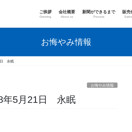
ご挨拶
会社概要
新聞ができるまで
販売
Greeting
About us
Process
Sales
お悔やみ情報
1日 永眠
お悔やみ情報
8年5月21日 永眠