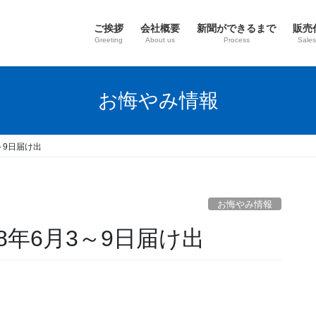
ご挨拶
会社概要
新聞ができるまで
販売
Greeting
About us
Process
Sales
お悔やみ情報
～9日届け出
お悔やみ情報
8年6月3～9日届け出