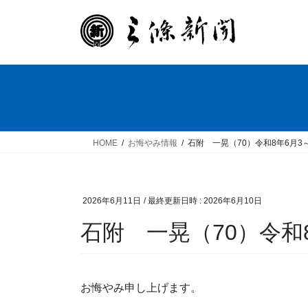
コ
ナ
ン
ビ
テ
ゲ
ン
ー
ツ
シ
へ
ョ
ス
ン
キ
に
ッ
移
HOME
お悔やみ情報
石附 一晃（70）令和8年6月3
プ
動
2026年6月11日
/ 最終更新日時 :
2026年6月10日
石附 一晃（70）令和
お悔やみ申し上げます。