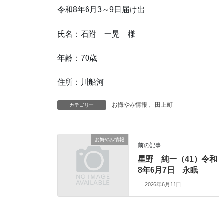
令和8年6月3～9日届け出
氏名：石附 一晃 様
年齢：70歳
住所：川船河
お悔やみ情報
、
田上町
カテゴリー
お悔やみ情報
前の記事
星野 純一（41）令和
8年6月7日 永眠
2026年6月11日