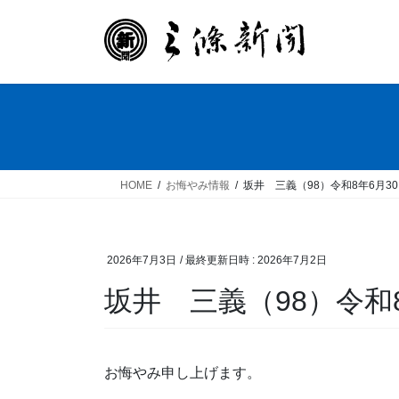
コ
ナ
ン
ビ
テ
ゲ
ン
ー
ツ
シ
へ
ョ
ス
ン
キ
に
ッ
移
HOME
お悔やみ情報
坂井 三義（98）令和8年6月3
プ
動
2026年7月3日
/ 最終更新日時 :
2026年7月2日
坂井 三義（98）令和
お悔やみ申し上げます。