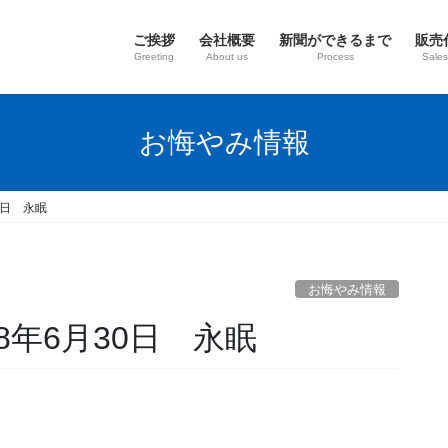
ご挨拶
会社概要
新聞ができるまで
販売
Greeting
About us
Process
Sales
お悔やみ情報
0日 永眠
お悔やみ情報
8年6月30日 永眠