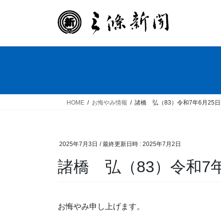
コ
ナ
ン
ビ
テ
ゲ
ン
ー
ツ
シ
へ
ョ
ス
ン
キ
に
ッ
移
HOME
お悔やみ情報
諸橋 弘（83）令和7年6月25
プ
動
2025年7月3日
/ 最終更新日時 :
2025年7月2日
諸橋 弘（83）令和7年
お悔やみ申し上げます。