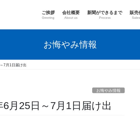
ご挨拶
会社概要
新聞ができるまで
販売
Greeting
About us
Process
Sales
お悔やみ情報
日～7月1日届け出
お悔やみ情報
6月25日～7月1日届け出