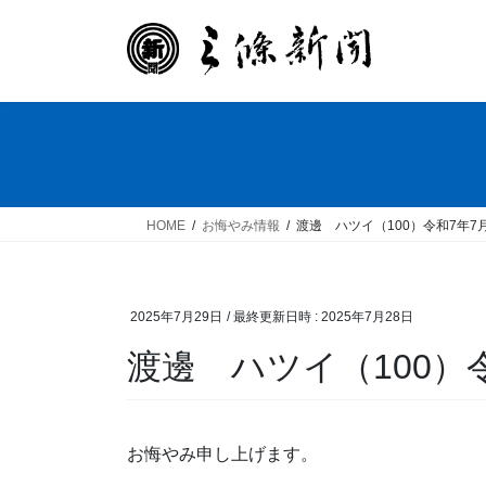
コ
ナ
ン
ビ
テ
ゲ
ン
ー
ツ
シ
へ
ョ
ス
ン
キ
に
ッ
移
HOME
お悔やみ情報
渡邊 ハツイ（100）令和7年7
プ
動
2025年7月29日
/ 最終更新日時 :
2025年7月28日
渡邊 ハツイ（100）
お悔やみ申し上げます。