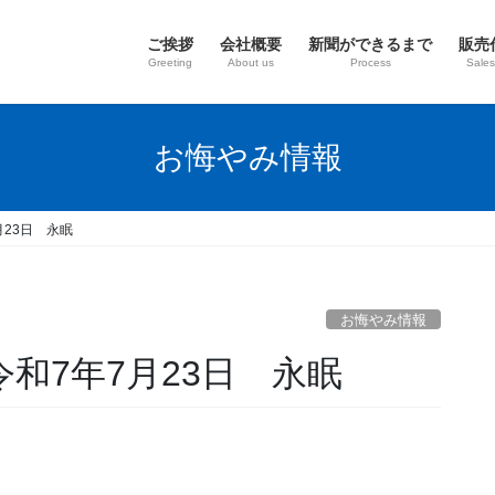
ご挨拶
会社概要
新聞ができるまで
販売
Greeting
About us
Process
Sales
お悔やみ情報
月23日 永眠
お悔やみ情報
令和7年7月23日 永眠