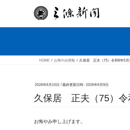
コ
ナ
ン
ビ
テ
ゲ
ン
ー
ツ
シ
へ
ョ
ス
ン
キ
に
ッ
移
HOME
お悔やみ情報
久保居 正夫（75）令和8年5月
プ
動
2026年6月10日
/ 最終更新日時 :
2026年6月9日
久保居 正夫（75）令
お悔やみ申し上げます。