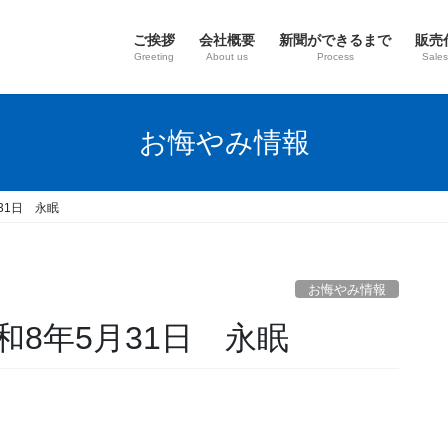
ご挨拶
会社概要
新聞ができるまで
販売
Greeting
About us
Process
Sales
お悔やみ情報
31日 永眠
お悔やみ情報
和8年5月31日 永眠