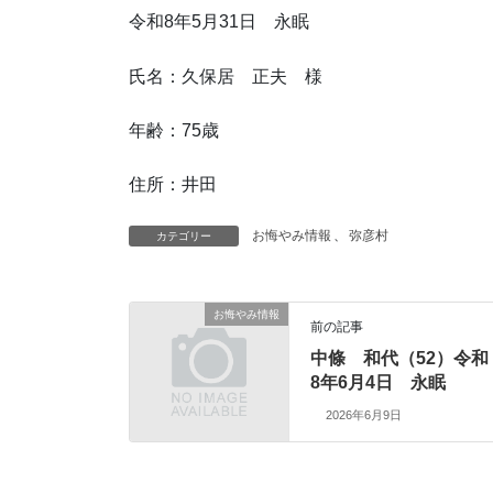
令和8年5月31日 永眠
氏名：久保居 正夫 様
年齢：75歳
住所：井田
お悔やみ情報
、
弥彦村
カテゴリー
お悔やみ情報
前の記事
中條 和代（52）令和
8年6月4日 永眠
2026年6月9日